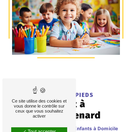
LES PETITS PIEDS
enfant à
Ce site utilise des cookies et
vous donne le contrôle sur
ceux que vous souhaitez
Chateaurenard
activer
Des Services de Garde d'Enfants à Domicile
Tout accepter