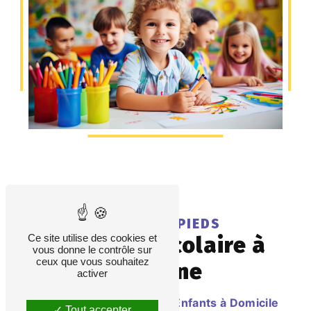
LES PETITS PIEDS
garde périscolaire à
Ce site utilise des cookies et
vous donne le contrôle sur
ceux que vous souhaitez
Maillane
activer
Des Services de Garde d'Enfants à Domicile
Tout accepter