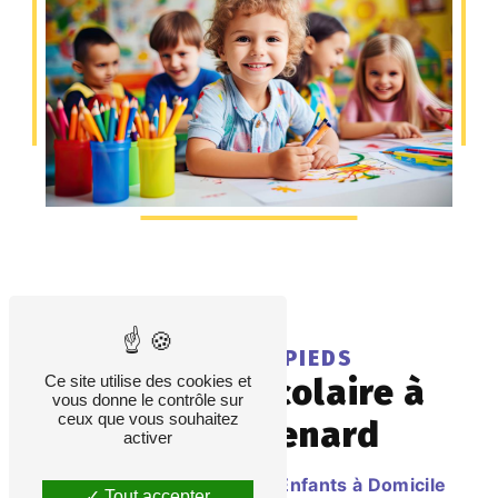
LES PETITS PIEDS
garde périscolaire à
Ce site utilise des cookies et
vous donne le contrôle sur
ceux que vous souhaitez
Chateaurenard
activer
Des Services de Garde d'Enfants à Domicile
Tout accepter