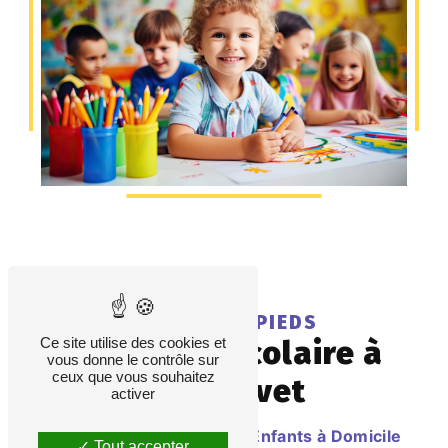
LES PETITS PIEDS
garde périscolaire à
Ce site utilise des cookies et
vous donne le contrôle sur
ceux que vous souhaitez
Montfavet
activer
Des Services de Garde d'Enfants à Domicile
Tout accepter