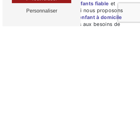
solution de
garde d'enfants fiable
et
sécurisée
. C'est pourquoi nous proposons
Personnaliser
des services de
garde d'enfant à domicile
personnalisés et adaptés aux besoins de
chaque famille à Chateaurenard. Notre équipe
de
professionnels qualifiés
est là pour offrir
à vos enfants l'
attention
et les
soins
dont ils
ont besoin dans un environnement
familier
et
sécurisé
.
Des Professionnels Qualifiés pour Prendre
Soin de Vos Enfants
Nos
intervenants
sont soigneusement
sélectionnés pour leurs
compétences
, leur
expérience
et leur
passion
pour le bien-être
des enfants. Ils sont formés pour offrir un
soutien
personnalisé
à chaque enfant, en
tenant compte de ses
besoins individuels
, de
son
âge
et de ses
préférences
. Que vous
ayez besoin d'une garde
régulière
,