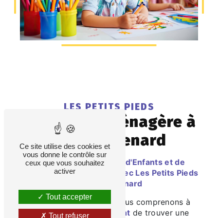
LES PETITS PIEDS
prestation ménagère à
Chateaurenard
Ce site utilise des cookies et
vous donne le contrôle sur
Des Services de Garde d'Enfants et de
ceux que vous souhaitez
activer
Prestations Ménagères avec Les Petits Pieds
à Chateaurenard
Tout accepter
Chez Les Petits Pieds, nous comprenons à
quel point il est
important
de trouver une
Tout refuser