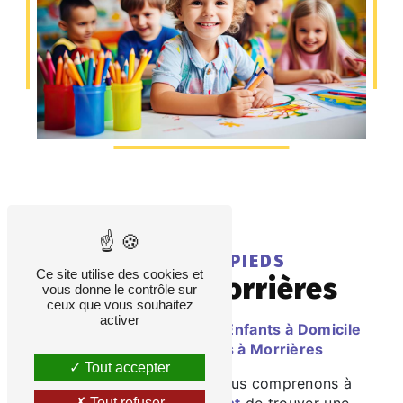
LES PETITS PIEDS
Ce site utilise des cookies et
nounou à Morrières
vous donne le contrôle sur
ceux que vous souhaitez
activer
Des Services de Garde d'Enfants à Domicile
avec Les Petits Pieds à Morrières
Tout accepter
Chez Les Petits Pieds, nous comprenons à
quel point il est
important
de trouver une
Tout refuser