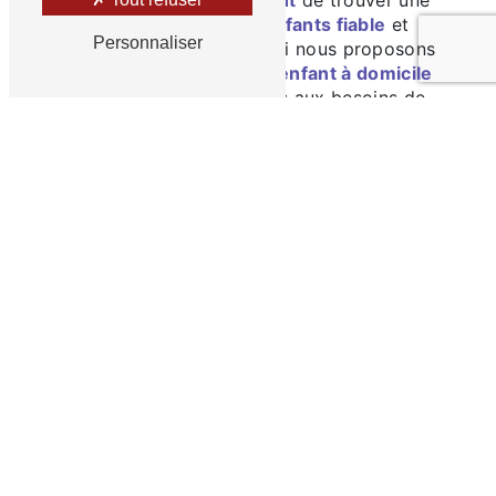
solution de
garde d'enfants fiable
et
Personnaliser
sécurisée
. C'est pourquoi nous proposons
des services de
garde d'enfant à domicile
personnalisés et adaptés aux besoins de
chaque famille à Morrières. Notre équipe de
professionnels qualifiés
est là pour offrir à
vos
enfants
l'
attention
et les
soins
dont ils
ont besoin dans un environnement
familier
et
sécurisé
.
Des Professionnels Qualifiés pour Prendre
Soin de Vos Enfants
Nos
nounous
sont soigneusement
sélectionnées pour leurs
compétences
, leur
expérience
et leur
passion
pour le bien-être
des
enfants
. Elles sont formées pour offrir un
soutien
personnalisé
à chaque enfant, en
tenant compte de ses
besoins individuels
, de
son
âge
et de ses
préférences
. Que vous